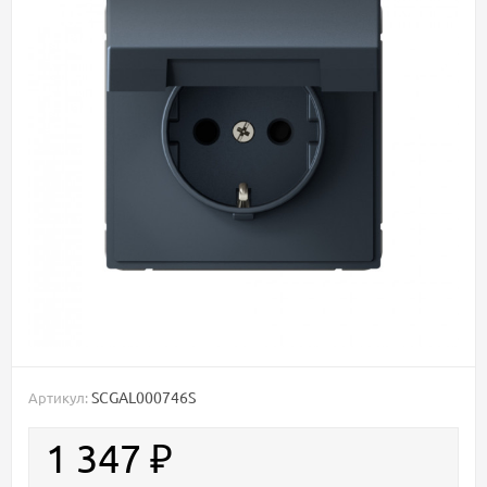
SCGAL000746S
Артикул:
1 347
₽