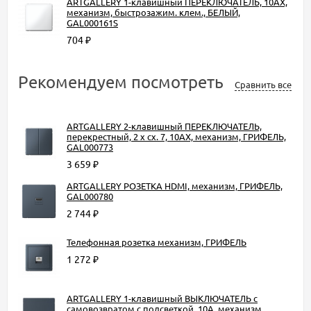
ARTGALLERY 1-клавишный ПЕРЕКЛЮЧАТЕЛЬ, 10АХ,
механизм, быстрозажим. клем., БЕЛЫЙ,
GAL000161S
704
₽
Рекомендуем посмотреть
Сравнить все
ARTGALLERY 2-клавишный ПЕРЕКЛЮЧАТЕЛЬ,
перекрестный, 2 x сх. 7, 10АХ, механизм, ГРИФЕЛЬ,
GAL000773
3 659
₽
ARTGALLERY РОЗЕТКА HDMI, механизм, ГРИФЕЛЬ,
GAL000780
2 744
₽
Телефонная розетка механизм, ГРИФЕЛЬ
1 272
₽
ARTGALLERY 1-клавишный ВЫКЛЮЧАТЕЛЬ с
самовозвратом с подсветкой, 10А, механизм,