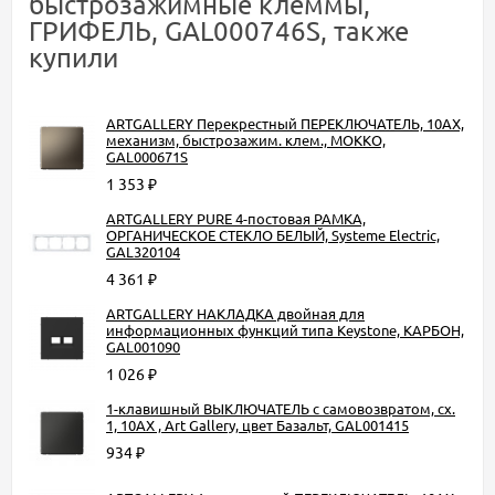
быстрозажимные клеммы,
ГРИФЕЛЬ, GAL000746S, также
купили
ARTGALLERY Перекрестный ПЕРЕКЛЮЧАТЕЛЬ, 10АХ,
механизм, быстрозажим. клем., МОККО,
GAL000671S
1 353
₽
ARTGALLERY PURE 4-постовая РАМКА,
ОРГАНИЧЕСКОЕ СТЕКЛО БЕЛЫЙ, Systeme Electric,
GAL320104
4 361
₽
ARTGALLERY НАКЛАДКА двойная для
информационных функций типа Keystone, КАРБОН,
GAL001090
1 026
₽
1-клавишный ВЫКЛЮЧАТЕЛЬ с самовозвратом, сх.
1, 10АХ , Art Gallery, цвет Базальт, GAL001415
934
₽