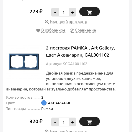
223
₽
-
+
Быстрый просмотр
В избранное
Сравнение
2-постовая РАМКА , Art Gallery,
цвет Аквамарин, GAL001102
Артикул: SCGAL001102
Двойная рамка предназначена для
установки двух механизмов,
выполненная в освежающем цвете
аквамарин, который визуально добавляет пространства.
Кол-во постов
2
Цвет
АКВАМАРИН
Тип товара
Рамки
320
₽
-
+
Быстрый просмотр