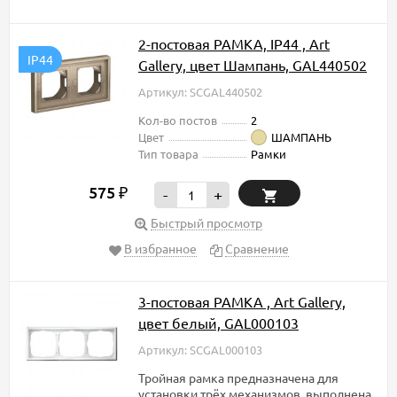
2-постовая РАМКА, IP44 , Art
IP44
Gallery, цвет Шампань, GAL440502
Артикул: SCGAL440502
Кол-во постов
2
Цвет
ШАМПАНЬ
Тип товара
Рамки
575
₽
-
+
Быстрый просмотр
В избранное
Сравнение
3-постовая РАМКА , Art Gallery,
цвет белый, GAL000103
Артикул: SCGAL000103
Тройная рамка предназначена для
установки трёх механизмов, выполнена