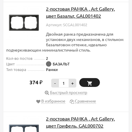
2-постовая РАМКА , Art Gallery,
цвет Базальт, GAL001402
Артикул: SCGAL001402
Двойная рамка предназначена для
установки двух механизмов, в стильном
базальтовом оттенке, идеально
подчеркивающем минималистичный стиль.
Кол-во постов
2
Цвет
БАЗАЛЬТ
Тип товара
Рамки
374
₽
-
+
Быстрый просмотр
В избранное
Сравнение
2-постовая РАМКА , Art Gallery,
цвет Грифель, GAL000702