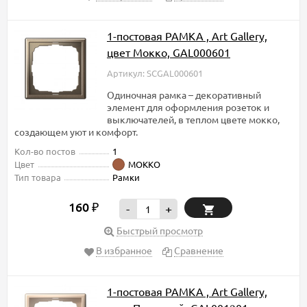
1-постовая РАМКА , Art Gallery,
цвет Мокко, GAL000601
Артикул: SCGAL000601
Одиночная рамка – декоративный
элемент для оформления розеток и
выключателей, в теплом цвете мокко,
создающем уют и комфорт.
Кол-во постов
1
Цвет
МОККО
Тип товара
Рамки
160
₽
-
+
Быстрый просмотр
В избранное
Сравнение
1-постовая РАМКА , Art Gallery,