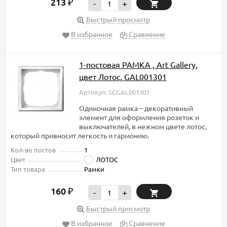
213
₽
-
+
Быстрый просмотр
В избранное
Сравнение
1-постовая РАМКА , Art Gallery,
цвет Лотос, GAL001301
Артикул: SCGAL001301
Одиночная рамка – декоративный
элемент для оформления розеток и
выключателей, в нежном цвете лотос,
который привносит легкость и гармонию.
Кол-во постов
1
Цвет
ЛОТОС
Тип товара
Рамки
160
₽
-
+
Быстрый просмотр
В избранное
Сравнение