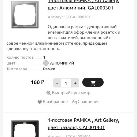
1-постовая РАМКА , Art Gallery,
цвет Алюминий, GAL000301
Артикул: SCGAL000301
Одиночная рамка – декоративный
элемент для оформления розеток и
выключателей, выполненный в
современном алюминиевом оттенке, придающем
сдержанную элегантность.
Кол-во постов
1
Цвет
АЛЮМИНИЙ
Тип товара
Рамки
160
₽
-
+
Быстрый просмотр
В избранное
Сравнение
1-постовая РАМКА , Art Gallery,
цвет Базальт, GAL001401
Артикул: SCGAL001401