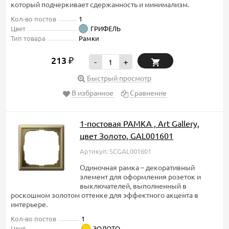
который подчеркивает сдержанность и минимализм.
Кол-во постов
1
Цвет
ГРИФЕЛЬ
Тип товара
Рамки
213
₽
-
+
Быстрый просмотр
В избранное
Сравнение
1-постовая РАМКА , Art Gallery,
цвет Золото, GAL001601
Артикул: SCGAL001601
Одиночная рамка – декоративный
элемент для оформления розеток и
выключателей, выполненный в
роскошном золотом оттенке для эффектного акцента в
интерьере.
Кол-во постов
1
Цвет
ЗОЛОТО