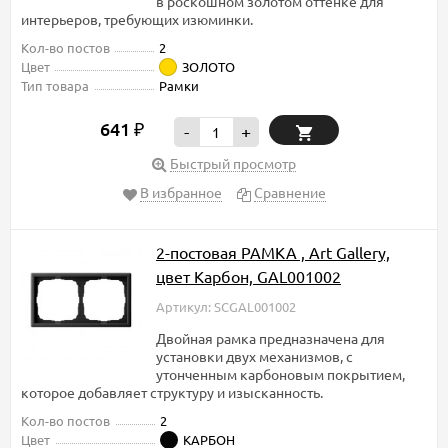
в роскошном золотом оттенке для
интерьеров, требующих изюминки.
Кол-во постов
2
Цвет
ЗОЛОТО
Тип товара
Рамки
641
₽
-
+
Быстрый просмотр
В избранное
Сравнение
2-постовая РАМКА , Art Gallery,
цвет Карбон, GAL001002
Артикул: SCGAL001002
Двойная рамка предназначена для
установки двух механизмов, с
утонченным карбоновым покрытием,
которое добавляет структуру и изысканность.
Кол-во постов
2
Цвет
КАРБОН