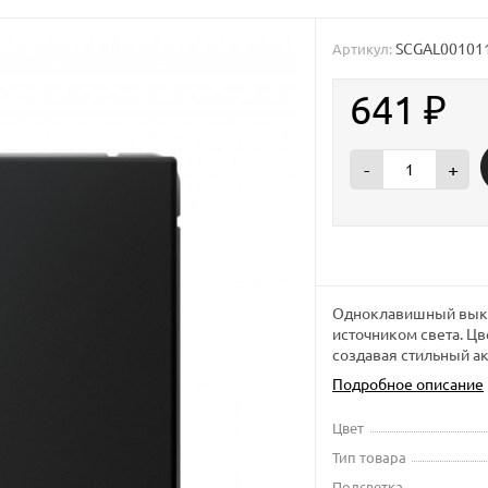
SCGAL00101
Артикул:
641
₽
-
+
Одноклавишный выклю
источником света. Цв
создавая стильный ак
Подробное описание
Цвет
Тип товара
Подсветка