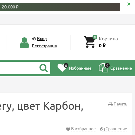
 20.000 ₽
0
Корзина
Вход
0
Регистрация
₽
0
0
Избранные
Сравнение
ry, цвет Карбон,
Печать
В избранное
Сравнение