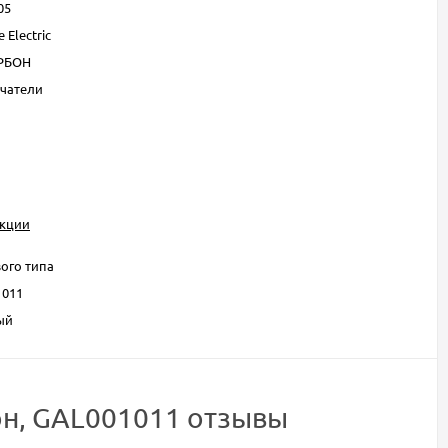
05
 Electric
РБОН
чатели
укции
ого типа
1011
ый
бон, GAL001011 отзывы