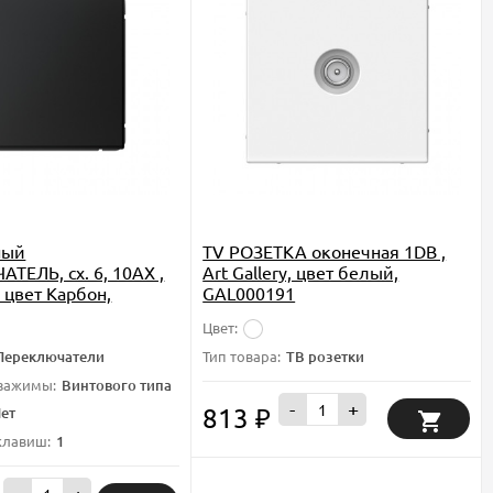
ный
TV РОЗЕТКА оконечная 1DB ,
ТЕЛЬ, сх. 6, 10АХ ,
Art Gallery, цвет белый,
, цвет Карбон,
GAL000191
1
Цвет:
Переключатели
Тип товара:
ТВ розетки
 зажимы:
Винтового типа
-
+
813
ет
₽
клавиш:
1