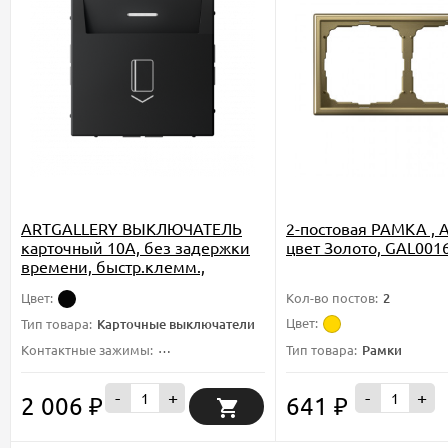
ARTGALLERY ВЫКЛЮЧАТЕЛЬ
2-постовая РАМКА , Ar
карточный 10А, без задержки
цвет Золото, GAL001
времени, быстр.клемм.,
КАРБОН, GAL001014S
Цвет:
Кол-во постов:
2
Цвет:
Тип товара:
Карточные выключатели
Контактные зажимы:
быстрозажимные клеммы
Тип товара:
Рамки
-
+
-
+
2 006
641
₽
₽