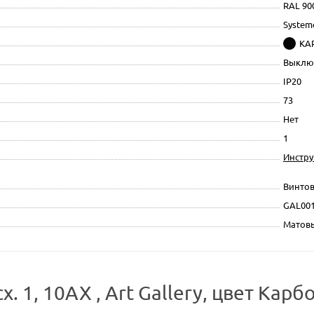
RAL 90
Systeme
КА
Выклю
IP20
73
Нет
1
Инстр
Винтов
GAL00
Матов
1, 10АХ , Art Gallery, цвет Кар