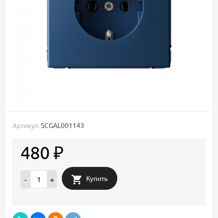
SCGAL001143
Артикул:
480
₽
Купить
-
+