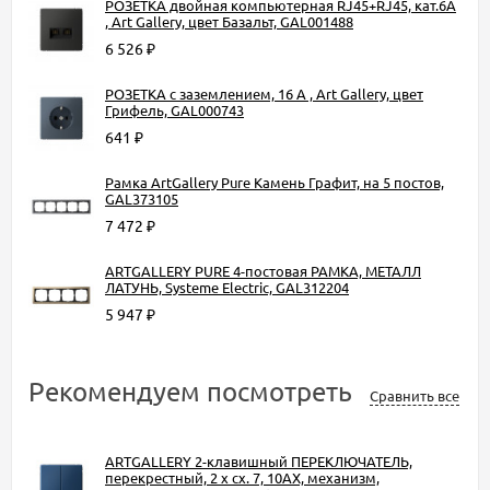
РОЗЕТКА двойная компьютерная RJ45+RJ45, кат.6А
, Art Gallery, цвет Базальт, GAL001488
6 526
₽
РОЗЕТКА с заземлением, 16 А , Art Gallery, цвет
Грифель, GAL000743
641
₽
Рамка ArtGallery Pure Камень Графит, на 5 постов,
GAL373105
7 472
₽
ARTGALLERY PURE 4-постовая РАМКА, МЕТАЛЛ
ЛАТУНЬ, Systeme Electric, GAL312204
5 947
₽
Рекомендуем посмотреть
Сравнить все
ARTGALLERY 2-клавишный ПЕРЕКЛЮЧАТЕЛЬ,
перекрестный, 2 x сх. 7, 10АХ, механизм,