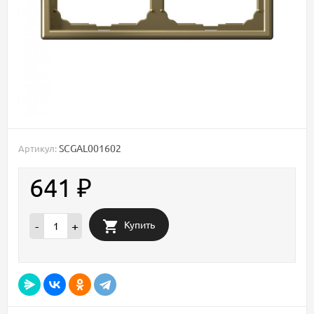
SCGAL001602
Артикул:
641
₽
Купить
-
+