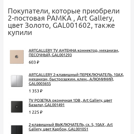
Покупатели, которые приобрели
2-постовая РАМКА , Art Gallery,
цвет Золото, GAL001602, также
купили
ARTGALLERY TV АНТЕННА коннектор, механизм,
ПЕСОЧНЫЙ, GAL001293
603
₽
ARTGALLERY 2-клавишный ПЕРЕКЛЮЧАТЕЛЬ, 10АХ,
механизм, быстрозажим. клем., АЛЮМИНИЙ,
GAL000365S
1 353
₽
TV РОЗЕТКА оконечная 1DB , Art Gallery, цвет
Базальт, GAL001491
1 225
₽
2-клавишный ВЫКЛЮЧАТЕЛЬ, сх. 5, 10АХ , Art
Gallery, цвет Карбон, GAL001051