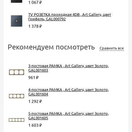
1 067
₽
TV РОЗЕТКА проходная 4DB , Art Gallery, цвет
Грифель, GAL000792
1 378
₽
Рекомендуем посмотреть
Сравнить все
3-постовая РАМКА , Art Gallery, цвет Золото,
GAL001603
961
₽
4-постовая РАМКА , Art Gallery, цвет Золото,
GAL001604
1 292
₽
5-постовая РАМКА , Art Gallery, цвет Золото,
GAL001605
1 603
₽