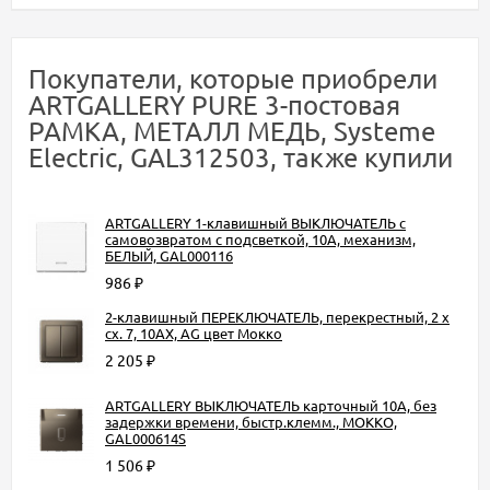
Покупатели, которые приобрели
ARTGALLERY PURE 3-постовая
РАМКА, МЕТАЛЛ МЕДЬ, Systeme
Electric, GAL312503, также купили
ARTGALLERY 1-клавишный ВЫКЛЮЧАТЕЛЬ с
самовозвратом с подсветкой, 10А, механизм,
БЕЛЫЙ, GAL000116
986
₽
2-клавишный ПЕРЕКЛЮЧАТЕЛЬ, перекрестный, 2 x
сх. 7, 10АХ, AG цвет Мокко
2 205
₽
ARTGALLERY ВЫКЛЮЧАТЕЛЬ карточный 10А, без
задержки времени, быстр.клемм., МОККО,
GAL000614S
1 506
₽