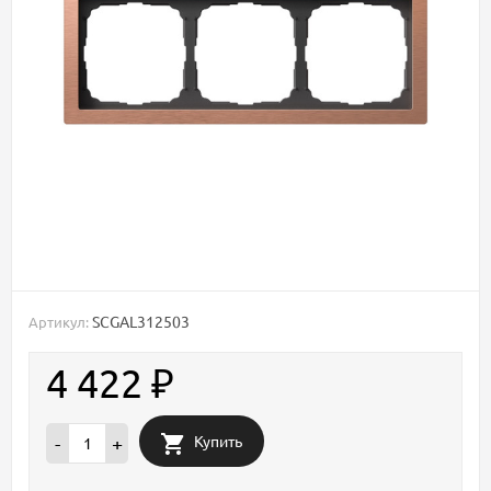
SCGAL312503
Артикул:
4 422
₽
Купить
-
+