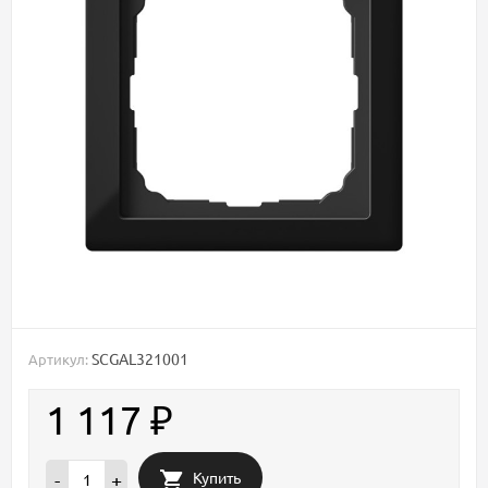
SCGAL321001
Артикул:
1 117
₽
Купить
-
+