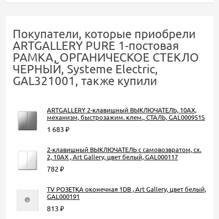
Покупатели, которые приобрели
ARTGALLERY PURE 1-постовая
РАМКА, ОРГАНИЧЕСКОЕ СТЕКЛО
ЧЕРНЫЙ, Systeme Electric,
GAL321001, также купили
ARTGALLERY 2-клавишный ВЫКЛЮЧАТЕЛЬ, 10АХ,
механизм, быстрозажим. клем., СТАЛЬ, GAL000951S
1 683
₽
2-клавишный ВЫКЛЮЧАТЕЛЬ с самовозвратом, сх.
2, 10АХ , Art Gallery, цвет белый, GAL000117
782
₽
TV РОЗЕТКА оконечная 1DB , Art Gallery, цвет белый,
GAL000191
813
₽