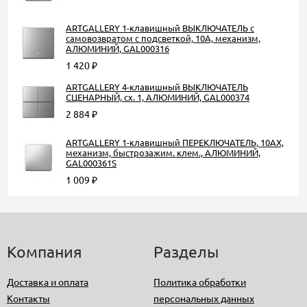
ARTGALLERY 1-клавишный ВЫКЛЮЧАТЕЛЬ с
самовозвратом с подсветкой, 10А, механизм,
АЛЮМИНИЙ, GAL000316
1 420
₽
ARTGALLERY 4-клавишный ВЫКЛЮЧАТЕЛЬ
СЦЕНАРНЫЙ, сх. 1, АЛЮМИНИЙ, GAL000374
2 884
₽
ARTGALLERY 1-клавишный ПЕРЕКЛЮЧАТЕЛЬ, 10АХ,
механизм, быстрозажим. клем., АЛЮМИНИЙ,
GAL000361S
1 009
₽
Компания
Разделы
Доставка и оплата
Политика обработки
Контакты
персональных данных