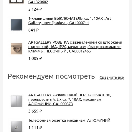
GAL320602
2 124
₽
1-клавишный ВЫКЛЮЧАТЕЛЬ, сх. 1, 10АХ , Art
Gallery, цвет Грифель, GAL000711
641
₽
ARTGALLERY РОЗЕТКА с заземлением со шторками
с крышкой, 16А, IP20, механизм, быстрозажимные
клеммы, ПЕСОЧНЫЙ , GAL001246S
1 009
₽
Рекомендуем посмотреть
Сравнить все
ARTGALLERY 2-клавишный ПЕРЕКЛЮЧАТЕЛЬ,
перекрестный, 2 x сх. 7, 10АХ, механизм,
АЛЮМИНИЙ, GAL000373
3 659
₽
Телефонная розетка механизм, АЛЮМИНИЙ
1 111
₽