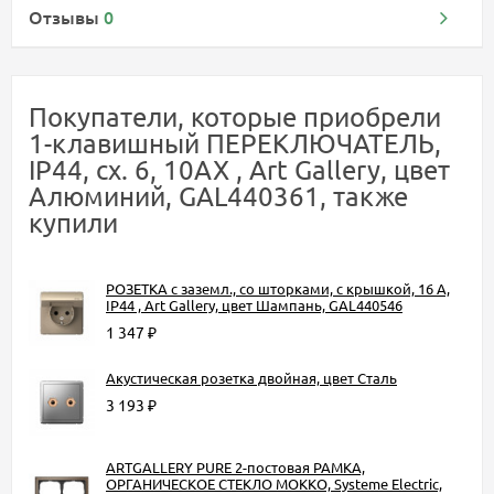
Отзывы
0
Покупатели, которые приобрели
1-клавишный ПЕРЕКЛЮЧАТЕЛЬ,
IP44, сх. 6, 10АХ , Art Gallery, цвет
Алюминий, GAL440361, также
купили
РОЗЕТКА с заземл., со шторками, с крышкой, 16 А,
IP44 , Art Gallery, цвет Шампань, GAL440546
1 347
₽
Акустическая розетка двойная, цвет Сталь
3 193
₽
ARTGALLERY PURE 2-постовая РАМКА,
ОРГАНИЧЕСКОЕ СТЕКЛО МОККО, Systeme Electric,