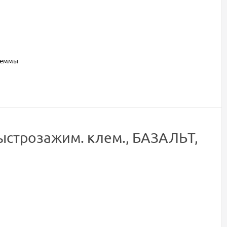
леммы
строзажим. клем., БАЗАЛЬТ,