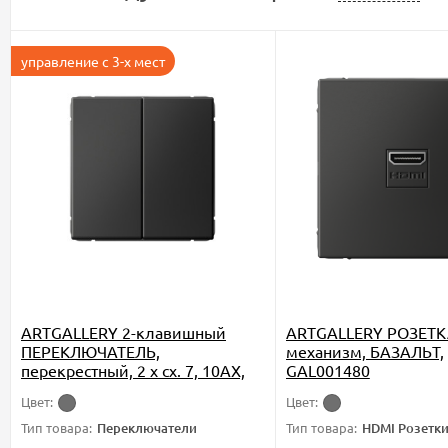
управление с 3-х мест
ARTGALLERY 2-клавишный
ARTGALLERY РОЗЕТК
ПЕРЕКЛЮЧАТЕЛЬ,
механизм, БАЗАЛЬТ,
перекрестный, 2 x сх. 7, 10АХ,
GAL001480
механизм, БАЗАЛЬТ,
Цвет:
Цвет:
GAL001473
Тип товара:
Переключатели
Тип товара:
HDMI Розетк