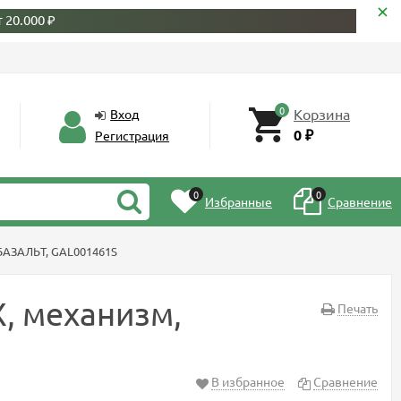
 20.000 ₽
0
Корзина
Вход
0
Регистрация
₽
0
0
Избранные
Сравнение
БАЗАЛЬТ, GAL001461S
, механизм,
Печать
В избранное
Сравнение