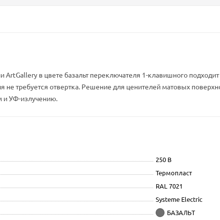
ArtGallery в цвете базальт переключателя 1-клавишного подходит д
не требуется отвертка. Решение для ценителей матовых поверхно
м и УФ-излучению.
250 В
Термопласт
RAL 7021
Systeme Electric
БАЗАЛЬТ