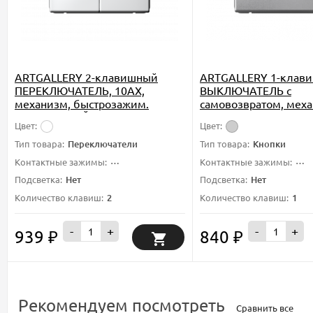
ARTGALLERY 2-клавишный
ARTGALLERY 1-клав
ПЕРЕКЛЮЧАТЕЛЬ, 10АХ,
ВЫКЛЮЧАТЕЛЬ с
механизм, быстрозажим.
самовозвратом, меха
клем., БЕЛЫЙ, GAL000165S
быстрозажимные кл
Цвет:
Цвет:
АЛЮМИНИЙ, GAL000
Тип товара:
Переключатели
Тип товара:
Кнопки
Контактные зажимы:
быстрозажимные клеммы
Контактные зажимы:
быс
Подсветка:
Нет
Подсветка:
Нет
Количество клавиш:
2
Количество клавиш:
1
-
+
-
+
939
840
₽
₽
Рекомендуем посмотреть
Сравнить все