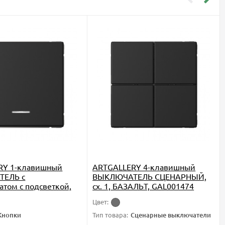
RY 1-клавишный
ARTGALLERY 4-клавишный
ТЕЛЬ с
ВЫКЛЮЧАТЕЛЬ СЦЕНАРНЫЙ,
атом с подсветкой,
сх. 1, БАЗАЛЬТ, GAL001474
низм, БАЗАЛЬТ,
Цвет:
6
Кнопки
Тип товара:
Сценарные выключатели