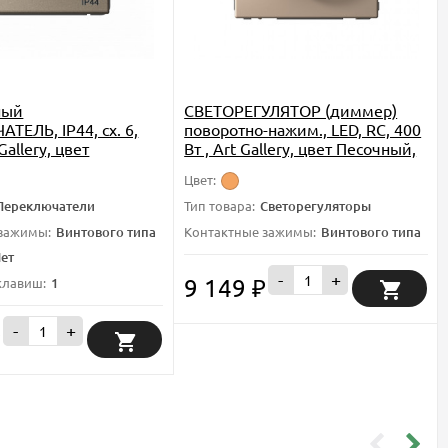
ный
СВЕТОРЕГУЛЯТОР (диммер)
ТЕЛЬ, IP44, сх. 6,
поворотно-нажим., LED, RC, 400
Gallery, цвет
Вт , Art Gallery, цвет Песочный,
 GAL440561
GAL001223
Цвет:
Переключатели
Тип товара:
Светорегуляторы
 зажимы:
Винтового типа
Контактные зажимы:
Винтового типа
ет
-
+
9 149
клавиш:
1
₽
-
+
₽