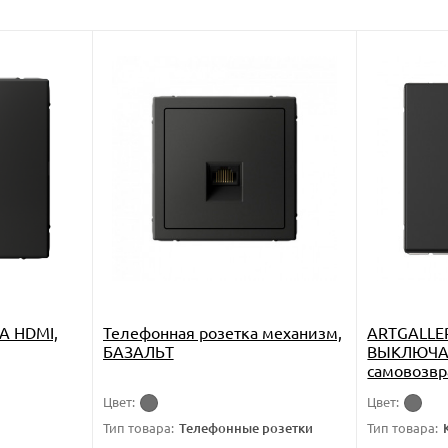
А HDMI,
Телефонная розетка механизм,
ARTGALLE
БАЗАЛЬТ
ВЫКЛЮЧА
самовозвр
10А, меха
Цвет:
Цвет:
GAL00141
и
Тип товара:
Телефонные розетки
Тип товара: