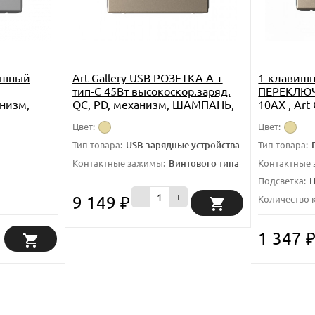
ишный
Art Gallery USB РОЗЕТКА A +
1-клавиш
тип-C 45Вт высокоскор.заряд.
ПЕРЕКЛЮЧА
низм,
QC, PD, механизм, ШАМПАНЬ,
10АХ , Art 
еммы,
GAL000529
Шампань,
Цвет:
Цвет:
315S
Тип товара:
USB зарядные устройства
Тип товара:
трозажимные клеммы
Контактные зажимы:
Винтового типа
Контактные
Подсветка:
Н
-
+
9 149
Количество 
₽
1 347