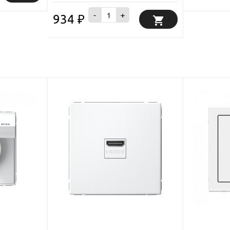
-
+
934
₽