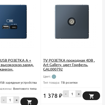
y USB РОЗЕТКА A +
TV РОЗЕТКА проходная 4DB ,
 высокоскор.заряд.
Art Gallery, цвет Грифель,
еханизм,
GAL000792
Н, GAL001129
Цвет:
USB зарядные устройства
Тип товара:
ТВ розетки
 зажимы:
Винтового типа
-
+
1 378
₽
-
+
₽