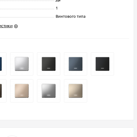
1
Винтового типа
истики