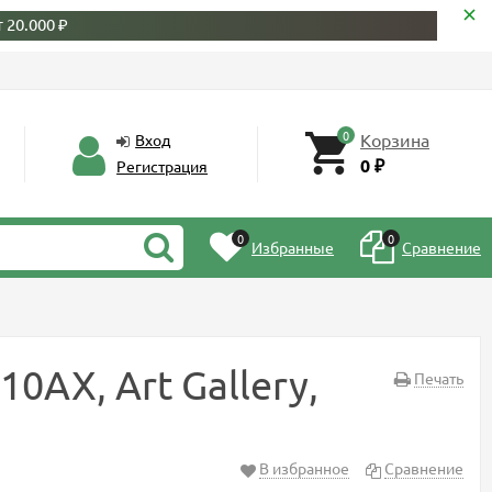
 20.000 ₽
0
Корзина
Вход
0
Регистрация
₽
0
0
Избранные
Сравнение
АХ, Art Gallery,
Печать
В избранное
Сравнение