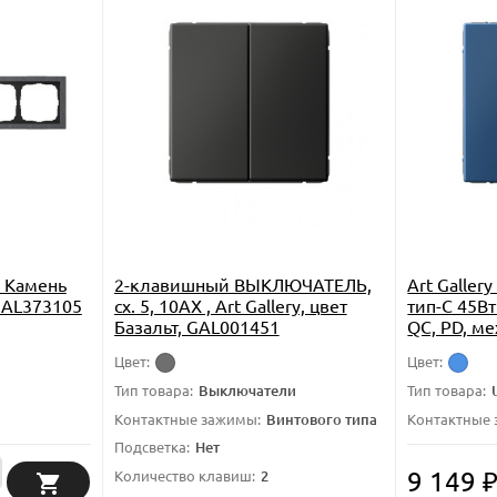
e Камень
2-клавишный ВЫКЛЮЧАТЕЛЬ,
Art Galler
 GAL373105
сх. 5, 10АХ , Art Gallery, цвет
тип-C 45Вт
Базальт, GAL001451
QC, PD, м
АКВАМАРИ
Цвет:
Цвет:
Тип товара:
Выключатели
Тип товара:
Контактные зажимы:
Винтового типа
Контактные
Подсветка:
Нет
9 149
Количество клавиш:
2