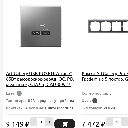
Art Gallery USB РОЗЕТКА тип-С
Рамка ArtGallery Pur
65Вт высокоскор.заряд. QC, PD,
Графит, на 5 постов,
механизм, СТАЛЬ, GAL000927
Цвет:
Кол-во постов:
5
Цвет:
Тип товара:
USB зарядные устройства
Контактные зажимы:
Винтового типа
Тип товара:
Рамки
-
+
-
+
9 149
7 472
₽
₽