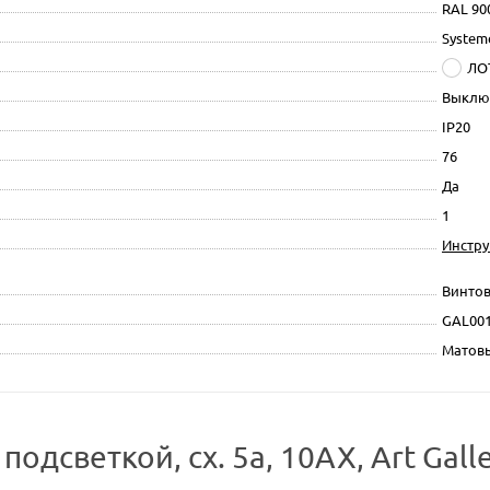
RAL 90
Systeme
ЛО
Выклю
IP20
76
Да
1
Инстр
Винтов
GAL00
Матов
светкой, сх. 5а, 10АХ, Art Galle