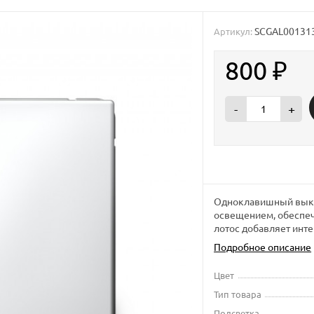
SCGAL00131
Артикул:
800
₽
-
+
Одноклавишный выклю
освещением, обеспеч
лотос добавляет инте
Подробное описание
Цвет
Тип товара
Подсветка