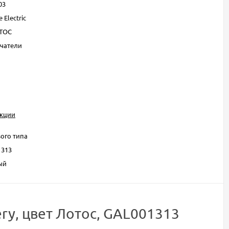
03
 Electric
ТОС
чатели
укции
ого типа
1313
ый
ry, цвет Лотос, GAL001313