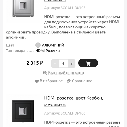
Артикул: SCGALHDMI03
HDMI-розетка — это встроенный разъем
для подключения устройств через HDMI-
кабель, позволяющий аккуратно
организовать проводку. Выполнена в стильном цвете
алюминий.
Цвет
АЛЮМИНИЙ
Тип товара
HDMI Розетки
2 315
₽
-
+
Быстрый просмотр
В избранное
Сравнение
HDMI розетка, цвет Карбон,
механизм
Артикул: SCGALHDMI06
HDMI-розетка — это встроенный разъем