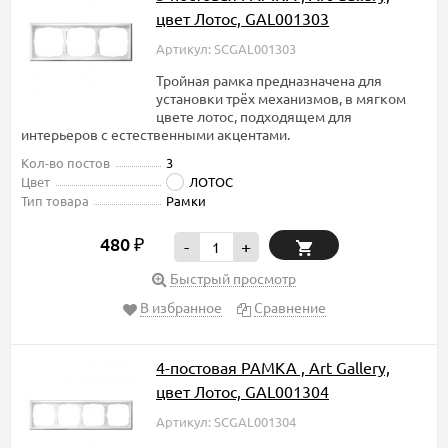
цвет Лотос, GAL001303
Артикул: SCGAL001303
Тройная рамка предназначена для
установки трёх механизмов, в мягком
цвете лотос, подходящем для
интерьеров с естественными акцентами.
Кол-во постов
3
Цвет
ЛОТОС
Тип товара
Рамки
480
₽
-
+
Быстрый просмотр
В избранное
Сравнение
4-постовая РАМКА , Art Gallery,
цвет Лотос, GAL001304
Артикул: SCGAL001304