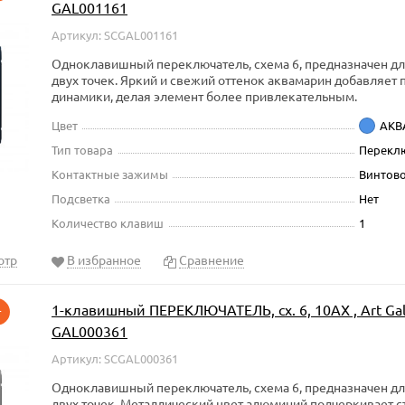
GAL001161
Артикул: SCGAL001161
Одноклавишный переключатель, схема 6, предназначен д
двух точек. Яркий и свежий оттенок аквамарин добавляе
динамики, делая элемент более привлекательным.
Цвет
АКВ
Тип товара
Перекл
Контактные зажимы
Винтово
Подсветка
Нет
Количество клавиш
1
отр
В избранное
Сравнение
1-клавишный ПЕРЕКЛЮЧАТЕЛЬ, сх. 6, 10АХ , Art Ga
т
GAL000361
Артикул: SCGAL000361
Одноклавишный переключатель, схема 6, предназначен д
двух точек. Металлический цвет алюминий подчеркивает с