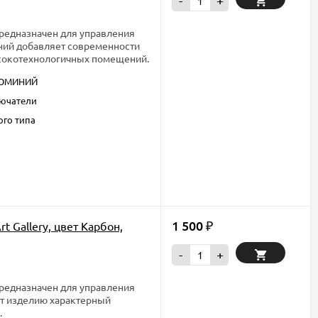
-
+
предназначен для управления
ний добавляет современности
ысокотехнологичных помещений.
ЮМИНИЙ
ючатели
ого типа
1 500
t Gallery, цвет Карбон,
₽
-
+
предназначен для управления
ет изделию характерный
.