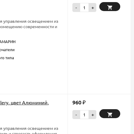
-
+
ля управления освещением из
т помещению современности и
АМАРИН
ючатели
го типа
960
llery, цвет Алюминий,
₽
-
+
ля управления освещением из
тиль и строгость оформления