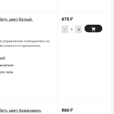
670
lery, цвет белый,
₽
-
+
ля управления освещением из
лассически и гармонично
ЛЫЙ
ючатели
ого типа
960
lery, цвет Аквамарин,
₽