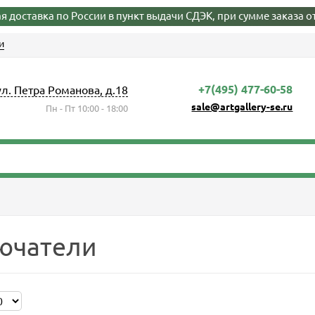
я доставка по России в пункт выдачи СДЭК, при сумме заказа от
и
+7(495) 477-60-58
ул. Петра Романова, д.18
sale@artgallery-se.ru
Пн - Пт 10:00 - 18:00
ючатели