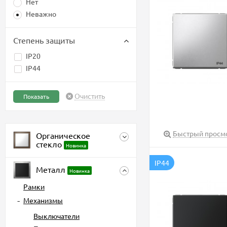
Нет
Неважно
Степень защиты
IP20
IP44
Очистить
Быстрый просм
Органическое
стекло
Новинка
IP44
Металл
Новинка
Рамки
Механизмы
Выключатели