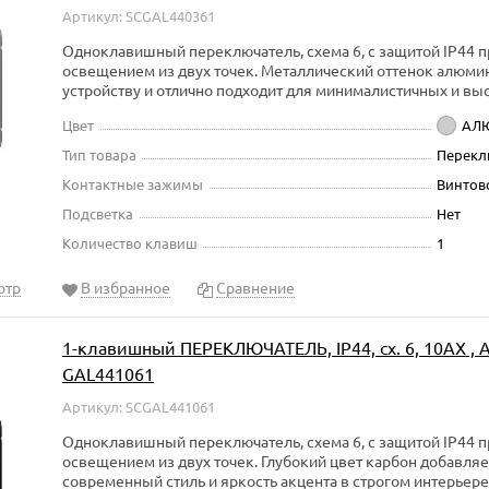
Артикул: SCGAL440361
Одноклавишный переключатель, схема 6, с защитой IP44 
освещением из двух точек. Металлический оттенок алюми
устройству и отлично подходит для минималистичных и в
Цвет
АЛ
Тип товара
Перекл
Контактные зажимы
Винтов
Подсветка
Нет
Количество клавиш
1
отр
В избранное
Сравнение
1-клавишный ПЕРЕКЛЮЧАТЕЛЬ, IP44, сх. 6, 10АХ , Ar
GAL441061
Артикул: SCGAL441061
Одноклавишный переключатель, схема 6, с защитой IP44 
освещением из двух точек. Глубокий цвет карбон добавля
современный стиль и яркость акцента в строгом интерьере