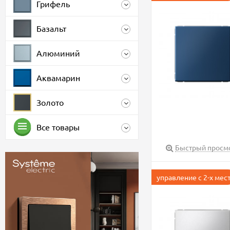
Грифель
Базальт
Алюминий
Аквамарин
Золото
Все товары
Быстрый просм
управление с 2-х мес