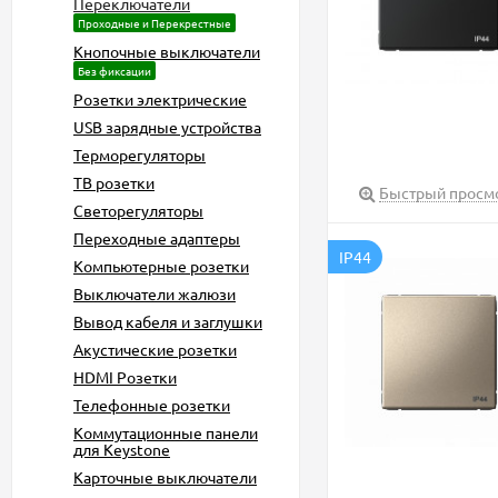
Переключатели
Проходные и Перекрестные
Кнопочные выключатели
Без фиксации
Розетки электрические
USB зарядные устройства
Терморегуляторы
ТВ розетки
Быстрый просм
Светорегуляторы
Переходные адаптеры
IP44
Компьютерные розетки
Выключатели жалюзи
Вывод кабеля и заглушки
Акустические розетки
HDMI Розетки
Телефонные розетки
Коммутационные панели
для Keystone
Карточные выключатели