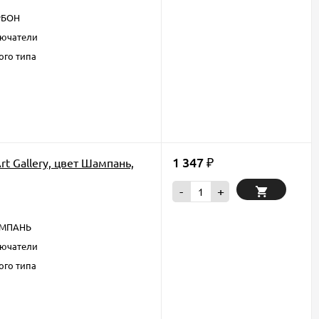
РБОН
ючатели
ого типа
1 347
t Gallery, цвет Шампань,
₽
-
+
МПАНЬ
ючатели
ого типа