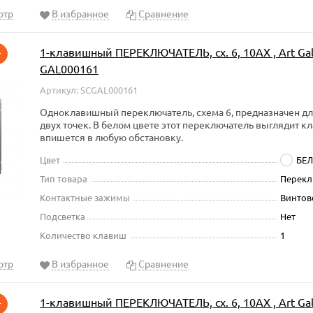
отр
В избранное
Сравнение
1-клавишный ПЕРЕКЛЮЧАТЕЛЬ, сх. 6, 10АХ , Art Gal
т
GAL000161
Артикул: SCGAL000161
Одноклавишный переключатель, схема 6, предназначен д
двух точек. В белом цвете этот переключатель выглядит к
впишется в любую обстановку.
Цвет
БЕ
Тип товара
Перекл
Контактные зажимы
Винтов
Подсветка
Нет
Количество клавиш
1
отр
В избранное
Сравнение
1-клавишный ПЕРЕКЛЮЧАТЕЛЬ, сх. 6, 10АХ , Art Gal
т