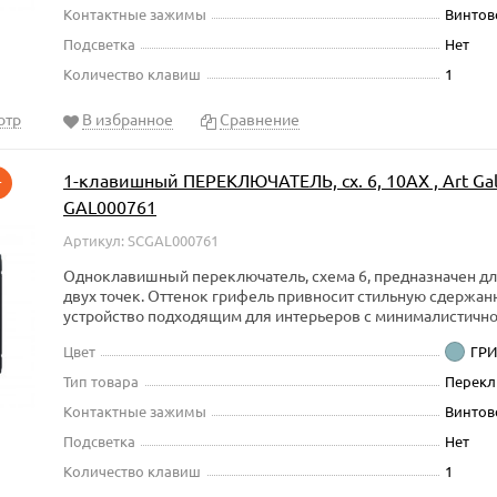
Контактные зажимы
Винтов
Подсветка
Нет
Количество клавиш
1
отр
В избранное
Сравнение
1-клавишный ПЕРЕКЛЮЧАТЕЛЬ, сх. 6, 10АХ , Art Gall
т
GAL000761
Артикул: SCGAL000761
Одноклавишный переключатель, схема 6, предназначен д
двух точек. Оттенок грифель привносит стильную сдержанн
устройство подходящим для интерьеров с минималистично
Цвет
ГР
Тип товара
Перекл
Контактные зажимы
Винтов
Подсветка
Нет
Количество клавиш
1