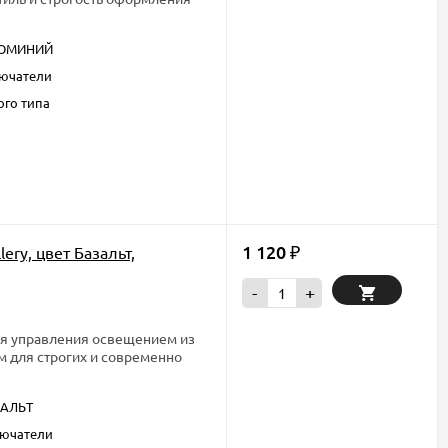
ЮМИНИЙ
ючатели
ого типа
1 120
ery, цвет Базальт,
₽
-
+
ля управления освещением из
ом для строгих и современно
ЗАЛЬТ
ючатели