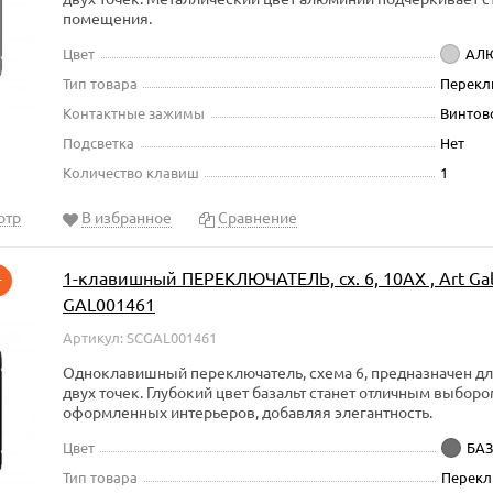
помещения.
Цвет
АЛ
Тип товара
Перекл
Контактные зажимы
Винтов
Подсветка
Нет
Количество клавиш
1
отр
В избранное
Сравнение
1-клавишный ПЕРЕКЛЮЧАТЕЛЬ, сх. 6, 10АХ , Art Gall
т
GAL001461
Артикул: SCGAL001461
Одноклавишный переключатель, схема 6, предназначен д
двух точек. Глубокий цвет базальт станет отличным выбор
оформленных интерьеров, добавляя элегантность.
Цвет
БА
Тип товара
Перекл