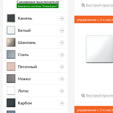
Сценарные выключатели
Быстрый просм
Элементы системы "Умный дом"
Камень
управление с 2-х мес
Белый
Шампань
Сталь
Песочный
Мокко
Лотос
Быстрый просм
Карбон
управление с 2-х мес