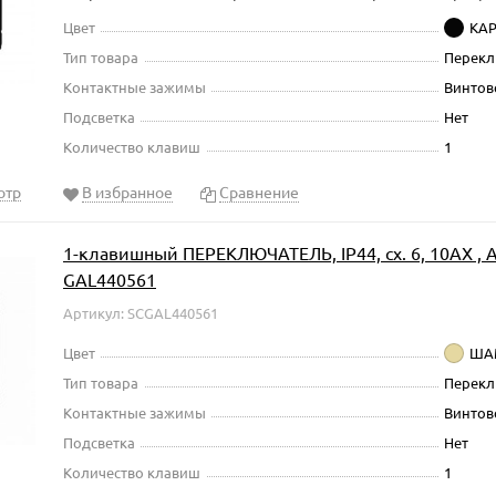
Цвет
КА
Тип товара
Перекл
Контактные зажимы
Винтов
Подсветка
Нет
Количество клавиш
1
отр
В избранное
Сравнение
1-клавишный ПЕРЕКЛЮЧАТЕЛЬ, IP44, сх. 6, 10АХ , Ar
GAL440561
Артикул: SCGAL440561
Цвет
ША
Тип товара
Перекл
Контактные зажимы
Винтов
Подсветка
Нет
Количество клавиш
1