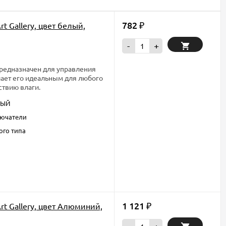
782
t Gallery, цвет белый,
₽
-
+
предназначен для управления
лает его идеальным для любого
ствию влаги.
ЛЫЙ
ючатели
ого типа
1 121
rt Gallery, цвет Алюминий,
₽