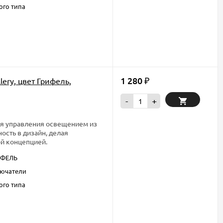
ого типа
1 280
ery, цвет Грифель,
₽
-
+
ля управления освещением из
ость в дизайн, делая
й концепцией.
ИФЕЛЬ
ючатели
ого типа