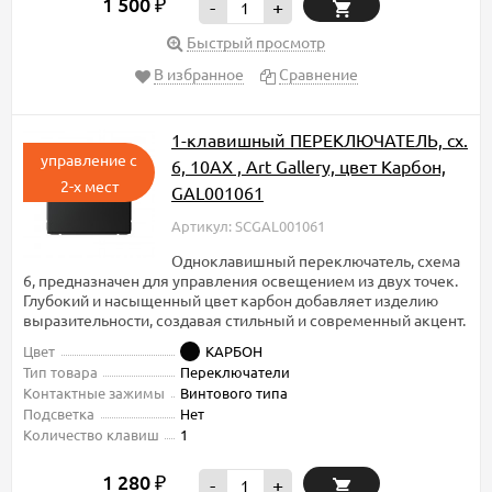
1 500
₽
-
+
Быстрый просмотр
В избранное
Сравнение
1-клавишный ПЕРЕКЛЮЧАТЕЛЬ, сх.
управление с
6, 10АХ , Art Gallery, цвет Карбон,
2-х мест
GAL001061
Артикул: SCGAL001061
Одноклавишный переключатель, схема
6, предназначен для управления освещением из двух точек.
Глубокий и насыщенный цвет карбон добавляет изделию
выразительности, создавая стильный и современный акцент.
Цвет
КАРБОН
Тип товара
Переключатели
Контактные зажимы
Винтового типа
Подсветка
Нет
Количество клавиш
1
1 280
₽
-
+