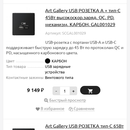
Art Gallery USB РОЗЕТКА A + тип-C
45Вт высокоскор.заряд. QC, PD,
механизм, КАРБОН, GAL001029
Артикул: SCGAL001029
USB-розетка с портами USB-A и USB-C
поддерживает быструю зарядку до 45 Вт по протоколам QC и
PD, насыщенного карбонового цвета.
Цвет
КАРБОН
Тип товара
USB зарядные
устройства
Контактные зажимы
Винтового типа
9 149
₽
-
+
Быстрый просмотр
В избранное
Сравнение
Art Gallery USB РОЗЕТКА тип-С 65Вт