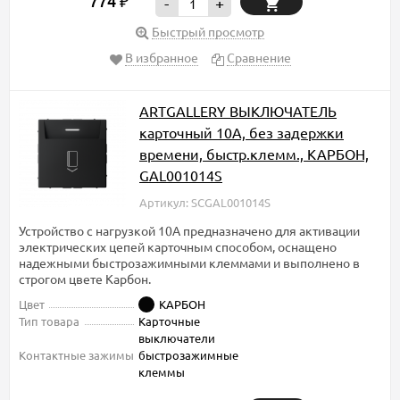
774
₽
-
+
Быстрый просмотр
В избранное
Сравнение
ARTGALLERY ВЫКЛЮЧАТЕЛЬ
карточный 10А, без задержки
времени, быстр.клемм., КАРБОН,
GAL001014S
Артикул: SCGAL001014S
Устройство с нагрузкой 10А предназначено для активации
электрических цепей карточным способом, оснащено
надежными быстрозажимными клеммами и выполнено в
строгом цвете Карбон.
Цвет
КАРБОН
Тип товара
Карточные
выключатели
Контактные зажимы
быстрозажимные
клеммы