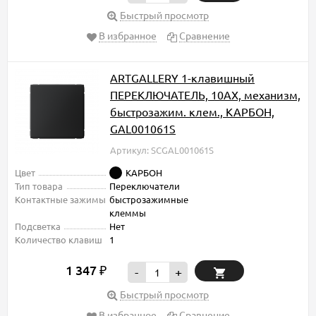
Быстрый просмотр
В избранное
Сравнение
ARTGALLERY 1-клавишный
ПЕРЕКЛЮЧАТЕЛЬ, 10АХ, механизм,
быстрозажим. клем., КАРБОН,
GAL001061S
Артикул: SCGAL001061S
Цвет
КАРБОН
Тип товара
Переключатели
Контактные зажимы
быстрозажимные
клеммы
Подсветка
Нет
Количество клавиш
1
1 347
₽
-
+
Быстрый просмотр
В избранное
Сравнение