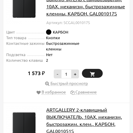
10АХ, механизм, быстрозажимные
клеммы, КАРБОН, GAL001017S
Артикул: SCGAL001017S
Цвет
КАРБОН
Тип товара
Кнопки
Контактные зажимы
быстрозажимные
клеммы
Подсветка
Нет
Количество клавиш
2
1 573
₽
-
+
Быстрый просмотр
В избранное
Сравнение
ARTGALLERY 2-клавишный
ВЫКЛЮЧАТЕЛЬ, 10АХ, механизм,
быстрозажим. клем., КАРБОН,
GAL001051S