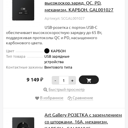
высокоскор.заряд. QC, PD,
механизм, КАРБОН, GAL001027
Артикул: SCGAL001027
USB-розетка с портом USB-C
обеспечивает высокоскоростную зарядку до 65 Вт,
поддерживая протоколы QC и PD, насыщенного
карбонового цвета.
Цвет
КАРБОН
Тип товара
USB зарядные
устройства
Контактные зажимы
Винтового типа
9 149
₽
-
+
Быстрый просмотр
В избранное
Сравнение
Art Gallery РОЗЕТКА с заземлением
со шторками, 16А, механизм,