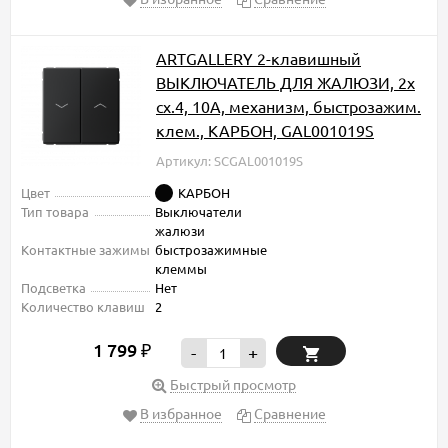
ARTGALLERY 2-клавишный
ВЫКЛЮЧАТЕЛЬ ДЛЯ ЖАЛЮЗИ, 2х
сх.4, 10А, механизм, быстрозажим.
клем., КАРБОН, GAL001019S
Артикул: SCGAL001019S
Цвет
КАРБОН
Тип товара
Выключатели
жалюзи
Контактные зажимы
быстрозажимные
клеммы
Подсветка
Нет
Количество клавиш
2
1 799
₽
-
+
Быстрый просмотр
В избранное
Сравнение