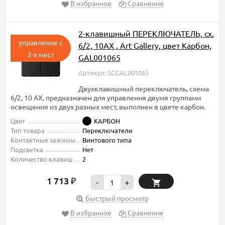
В избранное
Сравнение
2-клавишный ПЕРЕКЛЮЧАТЕЛЬ, сх.
управление с
6/2, 10АХ , Art Gallery, цвет Карбон,
2-х мест
GAL001065
Артикул: SCGAL001065
Двухклавишный переключатель, схема
6/2, 10 АХ, предназначен для управления двумя группами
освещения из двух разных мест, выполнен в цвете карбон.
Цвет
КАРБОН
Тип товара
Переключатели
Контактные зажимы
Винтового типа
Подсветка
Нет
Количество клавиш
2
1 713
₽
-
+
Быстрый просмотр
В избранное
Сравнение