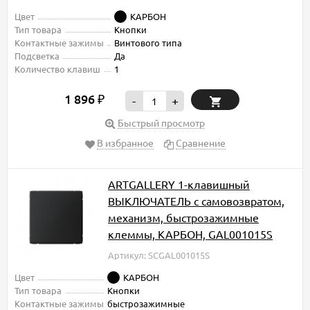
Цвет
КАРБОН
Тип товара
Кнопки
Контактные зажимы
Винтового типа
Подсветка
Да
Количество клавиш
1
1 896
₽
-
+
Быстрый просмотр
В избранное
Сравнение
ARTGALLERY 1-клавишный
ВЫКЛЮЧАТЕЛЬ с самовозвратом,
механизм, быстрозажимные
клеммы, КАРБОН, GAL001015S
Артикул: SCGAL001015S
Цвет
КАРБОН
Тип товара
Кнопки
Контактные зажимы
быстрозажимные