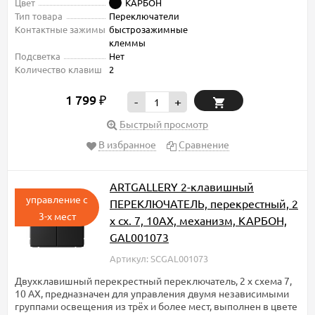
Цвет
КАРБОН
Тип товара
Переключатели
Контактные зажимы
быстрозажимные
клеммы
Подсветка
Нет
Количество клавиш
2
1 799
₽
-
+
Быстрый просмотр
В избранное
Сравнение
ARTGALLERY 2-клавишный
управление с
ПЕРЕКЛЮЧАТЕЛЬ, перекрестный, 2
3-х мест
x сх. 7, 10АХ, механизм, КАРБОН,
GAL001073
Артикул: SCGAL001073
Двухклавишный перекрестный переключатель, 2 x схема 7,
10 АХ, предназначен для управления двумя независимыми
группами освещения из трёх и более мест, выполнен в цвете