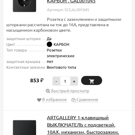
КАРБОН , GAL001045
Артикул: SCGAL001045
Розетка с заземлением и защитными
шторками рассчитана на ток до 16А, представлена в
насыщенном карбоновом цвете.
защитные шторки
Да
Цвет
КАРБОН
Тип товара
Розетки
электрические
защитная крышка
Нет
Контактные зажимы
Винтового типа
853
₽
-
+
Быстрый просмотр
В избранное
Сравнение
ARTGALLERY 1-клавишный
ВЫКЛЮЧАТЕЛЬ с подсветкой,
10АХ, механизм, быстрозажим.