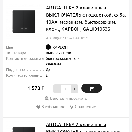
ARTGALLERY 2-клавишный
ВЫКЛЮЧАТЕЛЬ с подсветкой, сх.5а,
10АХ, механизм, быстрозажим.
клем., КАРБОН, GAL001053S
Артикул: SCGAL001053S
Цвет
КАРБОН
Тип товара
Выключатели
Контактные зажимы
быстрозажимные
клеммы
Подсветка
Да
Количество клавиш
2
1 573
₽
-
+
Быстрый просмотр
В избранное
Сравнение
ARTGALLERY 2-клавишный
ВЫКЛЮЧАТЕЛЬ с самовозвратом,