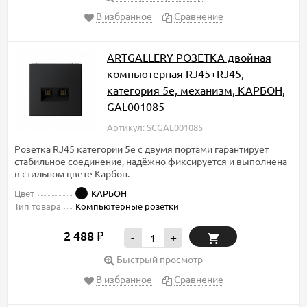
В избранное
Сравнение
ARTGALLERY РОЗЕТКА двойная
компьютерная RJ45+RJ45,
категория 5е, механизм, КАРБОН,
GAL001085
Артикул: SCGAL001085
Розетка RJ45 категории 5e с двумя портами гарантирует
стабильное соединение, надёжно фиксируется и выполнена
в стильном цвете Карбон.
Цвет
КАРБОН
Тип товара
Компьютерные розетки
2 488
₽
-
+
Быстрый просмотр
В избранное
Сравнение