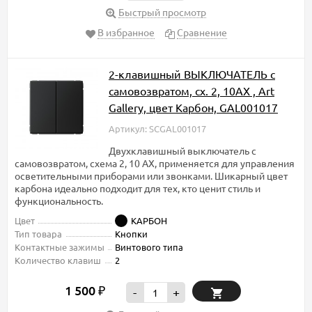
Быстрый просмотр
В избранное
Сравнение
2-клавишный ВЫКЛЮЧАТЕЛЬ с
самовозвратом, сх. 2, 10АХ , Art
Gallery, цвет Карбон, GAL001017
Артикул: SCGAL001017
Двухклавишный выключатель с
самовозвратом, схема 2, 10 АХ, применяется для управления
осветительными приборами или звонками. Шикарный цвет
карбона идеально подходит для тех, кто ценит стиль и
функциональность.
Цвет
КАРБОН
Тип товара
Кнопки
Контактные зажимы
Винтового типа
Количество клавиш
2
1 500
₽
-
+