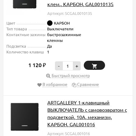
клем., КАРБОН, GAL001013S
Артикул: SCGAL001013S
Цвет
КАРБОН
Тип товара
Выключатели
Контактные зажимы
быстрозажимные
клеммы
Подсветка
Да
Количество клавиш
1
1 120
₽
-
+
Быстрый просмотр
В избранное
Сравнение
ARTGALLERY 1-клавишный
ВЫКЛЮЧАТЕЛЬ с самовозвратом с
подсветкой, 10А, механизм,
КАРБОН, GAL001016
Артикул: SCGAL001016