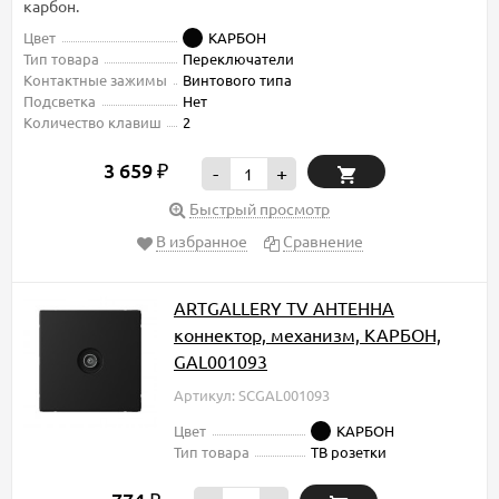
карбон.
Цвет
КАРБОН
Тип товара
Переключатели
Контактные зажимы
Винтового типа
Подсветка
Нет
Количество клавиш
2
3 659
₽
-
+
Быстрый просмотр
В избранное
Сравнение
ARTGALLERY TV АНТЕННА
коннектор, механизм, КАРБОН,
GAL001093
Артикул: SCGAL001093
Цвет
КАРБОН
Тип товара
ТВ розетки