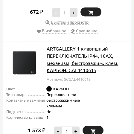
672
₽
-
+
Быстрый просмотр
В избранное
Сравнение
ARTGALLERY 1-клавишный
ПЕРЕКЛЮЧАТЕЛЬ IP44, 10АХ,
механизм, быстрозажим. клем.,
КАРБОН, GAL441061S
Артикул: SCGAL441061S
Цвет
КАРБОН
Тип товара
Переключатели
Контактные зажимы
быстрозажимные
клеммы
Подсветка
Нет
Количество клавиш
1
1 573
₽
-
+