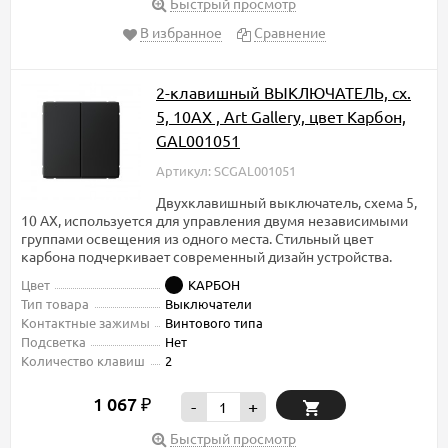
Быстрый просмотр
В избранное
Сравнение
2-клавишный ВЫКЛЮЧАТЕЛЬ, сх.
5, 10АХ , Art Gallery, цвет Карбон,
GAL001051
Артикул: SCGAL001051
Двухклавишный выключатель, схема 5,
10 АХ, используется для управления двумя независимыми
группами освещения из одного места. Стильный цвет
карбона подчеркивает современный дизайн устройства.
Цвет
КАРБОН
Тип товара
Выключатели
Контактные зажимы
Винтового типа
Подсветка
Нет
Количество клавиш
2
1 067
₽
-
+
Быстрый просмотр