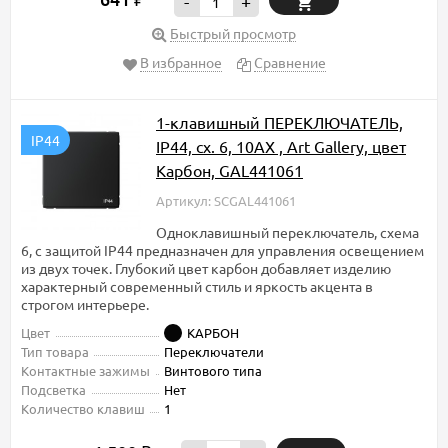
₽
-
+
Быстрый просмотр
В избранное
Сравнение
1-клавишный ПЕРЕКЛЮЧАТЕЛЬ,
IP44
IP44, сх. 6, 10АХ , Art Gallery, цвет
Карбон, GAL441061
Артикул: SCGAL441061
Одноклавишный переключатель, схема
6, с защитой IP44 предназначен для управления освещением
из двух точек. Глубокий цвет карбон добавляет изделию
характерный современный стиль и яркость акцента в
строгом интерьере.
Цвет
КАРБОН
Тип товара
Переключатели
Контактные зажимы
Винтового типа
Подсветка
Нет
Количество клавиш
1