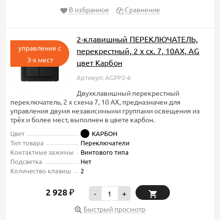
В избранное
Сравнение
2-клавишный ПЕРЕКЛЮЧАТЕЛЬ,
управление с
перекрестный, 2 x сх. 7, 10АХ, AG
3-х мест
цвет Карбон
Артикул: AGPP2-6
Двухклавишный перекрестный
переключатель, 2 x схема 7, 10 АХ, предназначен для
управления двумя независимыми группами освещения из
трёх и более мест, выполнен в цвете карбон.
Цвет
КАРБОН
Тип товара
Переключатели
Контактные зажимы
Винтового типа
Подсветка
Нет
Количество клавиш
2
2 928
₽
-
+
Быстрый просмотр