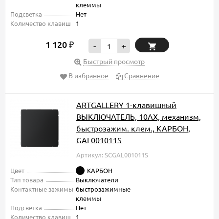
клеммы
Подсветка
Нет
Количество клавиш
1
1 120
₽
-
+
Быстрый просмотр
В избранное
Сравнение
ARTGALLERY 1-клавишный
ВЫКЛЮЧАТЕЛЬ, 10АХ, механизм,
быстрозажим. клем., КАРБОН,
GAL001011S
Артикул: SCGAL001011S
Цвет
КАРБОН
Тип товара
Выключатели
Контактные зажимы
быстрозажимные
клеммы
Подсветка
Нет
Количество клавиш
1