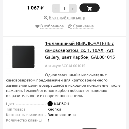
1 067
₽
-
+
Быстрый просмотр
В избранное
Сравнение
1-клавишный ВЫКЛЮЧАТЕЛЬ с
самовозвратом, сх. 1, 10АХ , Art
Gallery, цвет Карбон, GAL001015
Артикул: SCGAL001015
Одноклавишный выключатель с
самовозвратом предназначен для кратковременного
замыкания цепи, возвращаясь в исходное положение после
нажатия. Темный оттенок карбон добавляет изделию
выразительности и современного стиля.
Цвет
КАРБОН
Тип товара
Кнопки
Контактные зажимы
Винтового типа
Количество клавиш
1