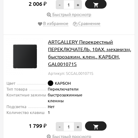
2 006
₽
-
+
Быстрый просмотр
В избранное
Сравнение
ARTGALLERY Перекрестный
ПЕРЕКЛЮЧАТЕЛЬ, 10АХ, механизм,
быстрозажим. клем., КАРБОН,
GAL001071S
Артикул: SCGAL001071S
Цвет
КАРБОН
Тип товара
Переключатели
Контактные зажимы
быстрозажимные
клеммы
Подсветка
Нет
Количество клавиш
1
1 799
₽
-
+
Быстрый просмотр