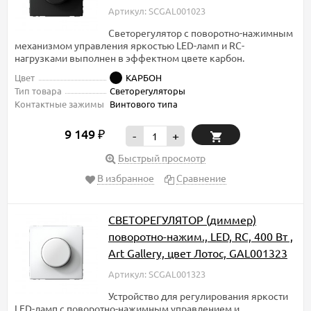
Артикул: SCGAL001023
Светорегулятор с поворотно-нажимным
механизмом управления яркостью LED-ламп и RC-
нагрузками выполнен в эффектном цвете карбон.
Цвет
КАРБОН
Тип товара
Светорегуляторы
Контактные зажимы
Винтового типа
9 149
₽
-
+
Быстрый просмотр
В избранное
Сравнение
СВЕТОРЕГУЛЯТОР (диммер)
поворотно-нажим., LED, RC, 400 Вт ,
Art Gallery, цвет Лотос, GAL001323
Артикул: SCGAL001323
Устройство для регулирования яркости
LED-ламп с поворотно-нажимным управлением и