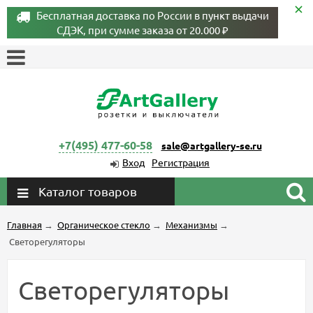
Бесплатная доставка по России в пункт выдачи
СДЭК, при сумме заказа от 20.000 ₽
+7(495) 477-60-58
sale@artgallery-se.ru
Вход
Регистрация
Каталог товаров
Главная
→
Органическое стекло
→
Механизмы
→
Светорегуляторы
Светорегуляторы