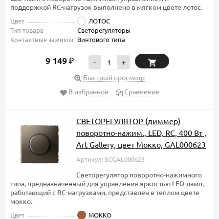
поддержкой RC-нагрузок выполнено в мягком цвете лотос.
Цвет
ЛОТОС
Тип товара
Светорегуляторы
Контактные зажимы
Винтового типа
9 149
₽
-
+
Быстрый просмотр
В избранное
Сравнение
СВЕТОРЕГУЛЯТОР (диммер)
поворотно-нажим., LED, RC, 400 Вт ,
Art Gallery, цвет Мокко, GAL000623
Артикул: SCGAL000623
Светорегулятор поворотно-нажимного
типа, предназначенный для управления яркостью LED-ламп,
работающий с RC-нагрузками, представлен в теплом цвете
мокко.
Цвет
МОККО