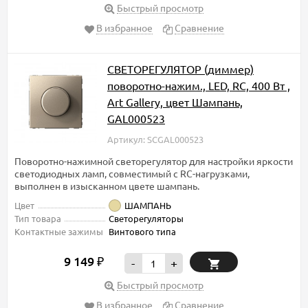
Быстрый просмотр
В избранное
Сравнение
СВЕТОРЕГУЛЯТОР (диммер)
поворотно-нажим., LED, RC, 400 Вт ,
Art Gallery, цвет Шампань,
GAL000523
Артикул: SCGAL000523
Поворотно-нажимной светорегулятор для настройки яркости
светодиодных ламп, совместимый с RC-нагрузками,
выполнен в изысканном цвете шампань.
Цвет
ШАМПАНЬ
Тип товара
Светорегуляторы
Контактные зажимы
Винтового типа
9 149
₽
-
+
Быстрый просмотр
В избранное
Сравнение