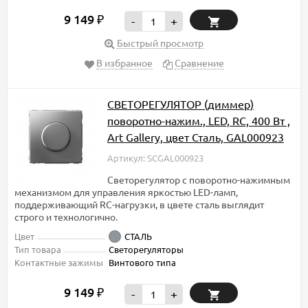
9 149
₽
-
+
Быстрый просмотр
В избранное
Сравнение
СВЕТОРЕГУЛЯТОР (диммер)
поворотно-нажим., LED, RC, 400 Вт ,
Art Gallery, цвет Сталь, GAL000923
Артикул: SCGAL000923
Светорегулятор с поворотно-нажимным
механизмом для управления яркостью LED-ламп,
поддерживающий RC-нагрузки, в цвете сталь выглядит
строго и технологично.
Цвет
СТАЛЬ
Тип товара
Светорегуляторы
Контактные зажимы
Винтового типа
9 149
₽
-
+