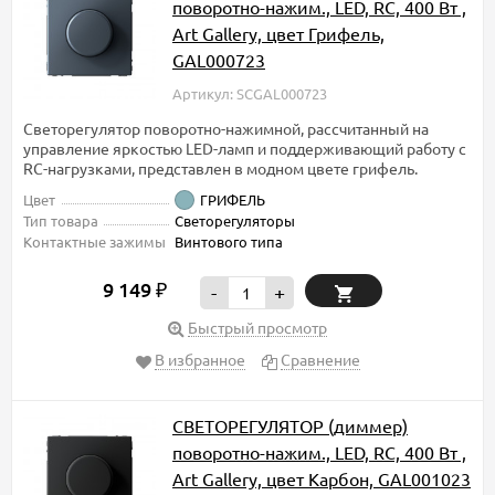
поворотно-нажим., LED, RC, 400 Вт ,
Art Gallery, цвет Грифель,
GAL000723
Артикул: SCGAL000723
Светорегулятор поворотно-нажимной, рассчитанный на
управление яркостью LED-ламп и поддерживающий работу с
RC-нагрузками, представлен в модном цвете грифель.
Цвет
ГРИФЕЛЬ
Тип товара
Светорегуляторы
Контактные зажимы
Винтового типа
9 149
₽
-
+
Быстрый просмотр
В избранное
Сравнение
СВЕТОРЕГУЛЯТОР (диммер)
поворотно-нажим., LED, RC, 400 Вт ,
Art Gallery, цвет Карбон, GAL001023