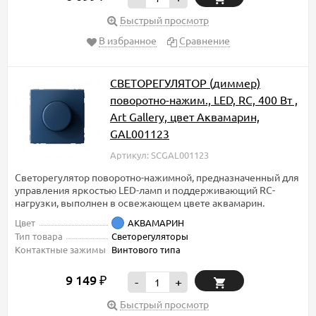
Быстрый просмотр
В избранное
Сравнение
СВЕТОРЕГУЛЯТОР (диммер)
поворотно-нажим., LED, RC, 400 Вт ,
Art Gallery, цвет Аквамарин,
GAL001123
Артикул: SCGAL001123
Светорегулятор поворотно-нажимной, предназначенный для
управления яркостью LED-ламп и поддерживающий RC-
нагрузки, выполнен в освежающем цвете аквамарин.
Цвет
АКВАМАРИН
Тип товара
Светорегуляторы
Контактные зажимы
Винтового типа
9 149
₽
-
+
Быстрый просмотр